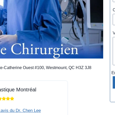
C
V
te-Catherine Ouest #100, Westmount, QC H3Z 3J8
E
astique Montréal
 avis du Dr. Chen Lee