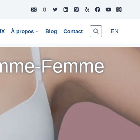
EN
IX
À propos
Blog
Contact
omme-Femme