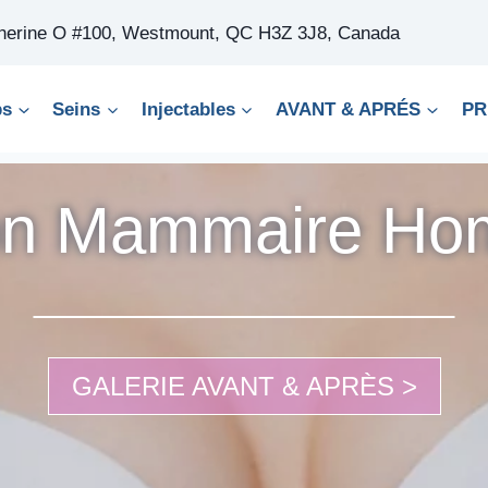
therine O #100, Westmount, QC H3Z 3J8, Canada
ps
Seins
Injectables
AVANT & APRÉS
PR
ion Mammaire H
GALERIE AVANT & APRÈS >