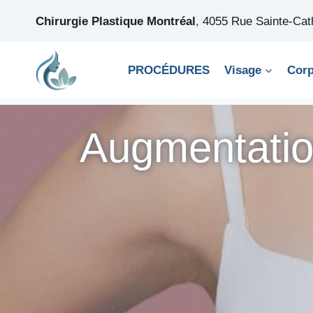
Skip
Chirurgie Plastique Montréal
,
4055 Rue Sainte-Ca
to
content
PROCÉDURES
Visage
Cor
Augmentat