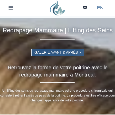
Skip
EN
to
content
Redrapage Mammaire | Lifting des Seins
GALERIE AVANT & APRÈS >
Retrouvez la forme de votre poitrine avec le
redrapage mammaire à Montréal.
Un lifting des seins ou redrapage mammaire est une procédure chirurgicale qui
consisté à retirer l’excès de peau de la poitrine. La procédure est très efficace pour
changer l’apparence de votre poitrine.