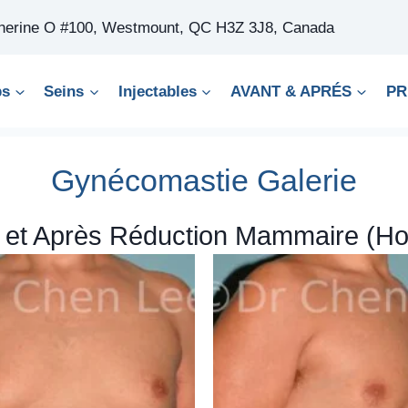
therine O #100, Westmount, QC H3Z 3J8, Canada
ps
Seins
Injectables
AVANT & APRÉS
PR
Gynécomastie Galerie
 et Après Réduction Mammaire (