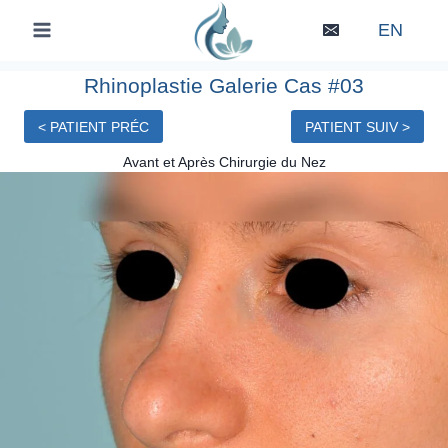
Skip
EN
to
content
Rhinoplastie Galerie Cas #03
< PATIENT PRÉC
PATIENT SUIV >
Avant et Après Chirurgie du Nez