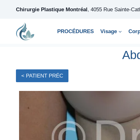
Skip
Chirurgie Plastique Montréal
,
4055 Rue Sainte-Ca
to
content
PROCÉDURES
Visage
Cor
Abd
< PATIENT PRÉC