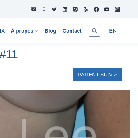
EN
IX
À propos
Blog
Contact
 #11
PATIENT SUIV >