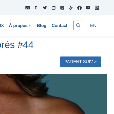
EN
IX
À propos
Blog
Contact
rès #44
PATIENT SUIV >