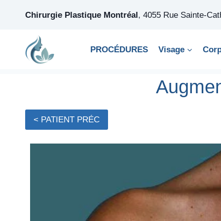
Skip
Chirurgie Plastique Montréal
,
4055 Rue Sainte-Ca
to
content
PROCÉDURES
Visage
Cor
Augmen
< PATIENT PRÉC