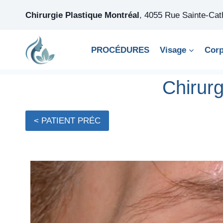
Skip
Chirurgie Plastique Montréal
,
4055 Rue Sainte-Ca
to
content
PROCÉDURES
Visage
Cor
Chirur
< PATIENT PRÉC