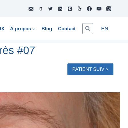
EN
IX
À propos
Blog
Contact
rès #07
PATIENT SUIV >