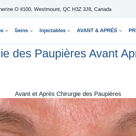
therine O #100, Westmount, QC H3Z 3J8, Canada
ps
Seins
Injectables
AVANT & APRÉS
PR
gie des Paupières Avant Ap
Avant et Après Chirurgie des Paupières