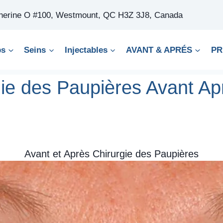
therine O #100, Westmount, QC H3Z 3J8, Canada
ps
Seins
Injectables
AVANT & APRÉS
PR
gie des Paupières Avant Ap
Avant et Après Chirurgie des Paupières