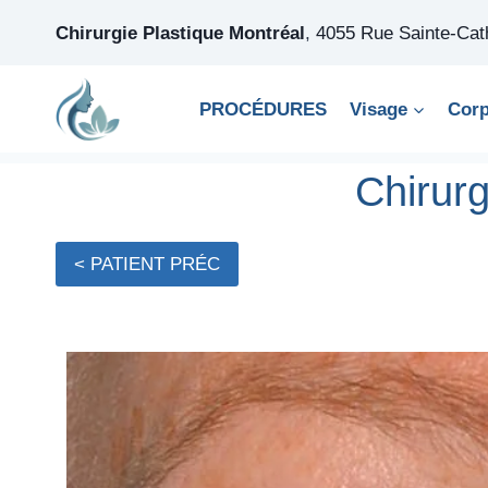
Skip
Chirurgie Plastique Montréal
,
4055 Rue Sainte-Ca
to
content
PROCÉDURES
Visage
Cor
Chirur
< PATIENT PRÉC