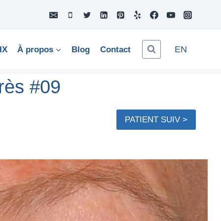
EN
IX
À propos
Blog
Contact
rès #09
PATIENT SUIV >