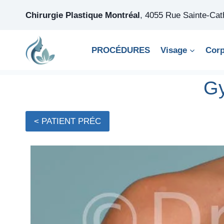
Skip
Chirurgie Plastique Montréal
,
4055 Rue Sainte-Ca
to
content
PROCÉDURES
Visage
Cor
Gy
< PATIENT PRÉC