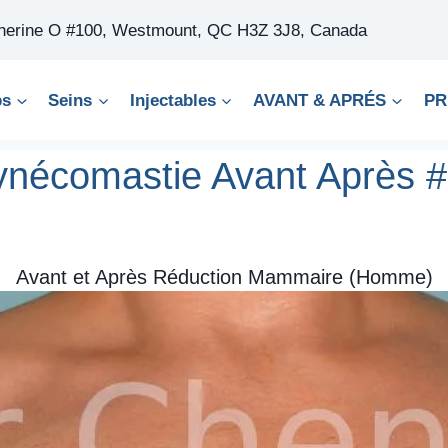
therine O #100, Westmount, QC H3Z 3J8, Canada
ps
Seins
Injectables
AVANT & APRÉS
PR
nécomastie Avant Après 
Avant et Après Réduction Mammaire (Homme)