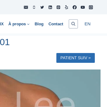
EN
IX
À propos
Blog
Contact
#01
PATIENT SUIV >