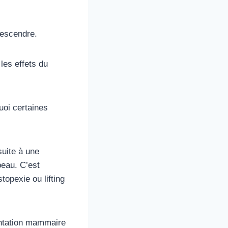
descendre.
les effets du
uoi certaines
suite à une
peau. C’est
opexie ou lifting
ntation mammaire