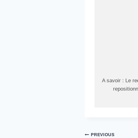
A savoir : Le r
reposition
Navigation
PREVIOUS