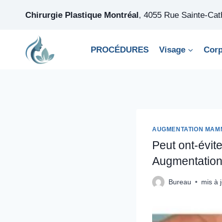
Skip
Chirurgie Plastique Montréal
,
4055 Rue Sainte-Ca
to
content
PROCÉDURES
Visage
Cor
AUGMENTATION MAM
Peut ont-évi
Augmentatio
Bureau
mis à j