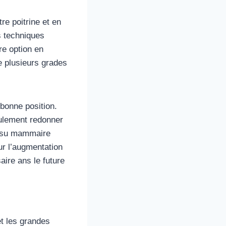
re poitrine et en
s techniques
re option en
e plusieurs grades
bonne position.
eulement redonner
tissu mammaire
ur l’augmentation
ire ans le future
et les grandes