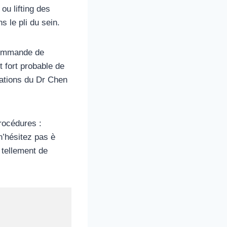
u lifting des
s le pli du sein.
commande de
 fort probable de
ations du Dr Chen
rocédures :
’hésitez pas è
 tellement de