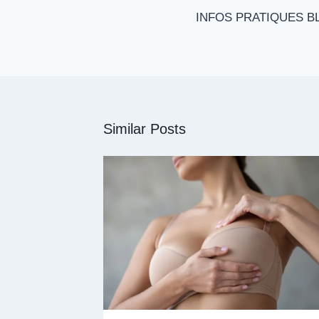
de
INFOS PRATIQUES B
l'article
Similar Posts