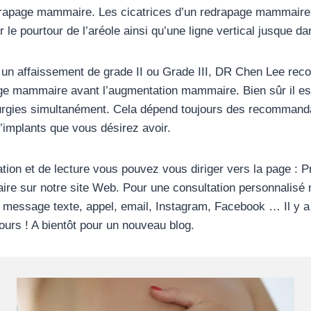
drapage mammaire. Les cicatrices d’un redrapage mammaire o
r le pourtour de l’aréole ainsi qu’une ligne vertical jusque dan
un affaissement de grade II ou Grade III, DR Chen Lee re
age mammaire avant l’augmentation mammaire. Bien sûr il est
irurgies simultanément. Cela dépend toujours des recommand
 d’implants que vous désirez avoir.
ation et de lecture vous pouvez vous diriger vers la page : P
e sur notre site Web. Pour une consultation personnalisé n
 message texte, appel, email, Instagram, Facebook … Il y a
jours ! A bientôt pour un nouveau blog.