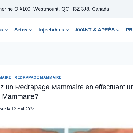
therine O #100, Westmount, QC H3Z 3J8, Canada
ps
Seins
Injectables
AVANT & APRÉS
PR
MAIRE
|
REDRAPAGE MAMMAIRE
tez un Redrapage Mammaire en effectuant u
n Mammaire?
our le
12 mai 2024