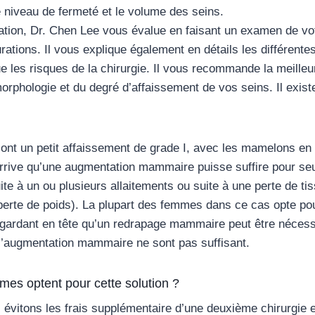
e niveau de fermeté et le volume des seins.
ation, Dr. Chen Lee vous évalue en faisant un examen de vot
ations. Il vous explique également en détails les différente
ue les risques de la chirurgie. Il vous recommande la meilleu
morphologie et du degré d’affaissement de vos seins. Il exist
nt un petit affaissement de grade I, avec les mamelons en 
arrive qu’une augmentation mammaire puisse suffire pour s
ite à un ou plusieurs allaitements ou suite à une perte de 
 perte de poids). La plupart des femmes dans ce cas opte po
ardant en tête qu’un redrapage mammaire peut être nécessa
e l’augmentation mammaire ne sont pas suffisant.
es optent pour cette solution ?
s évitons les frais supplémentaire d’une deuxième chirurgie 